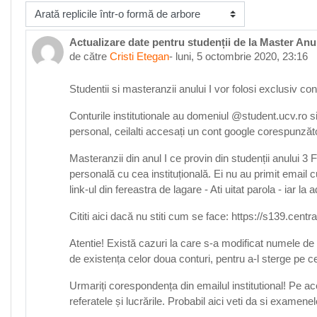
fişează mod
Actualizare date pentru studenții de la Master Anu
Număr de răspunsuri: 0
de către
Cristi Etegan
-
luni, 5 octombrie 2020, 23:16
Studentii si masteranzii anului I vor folosi exclusiv co
Conturile institutionale au domeniul @student.ucv.ro si 
personal, ceilalti accesați un cont google corespunzăt
Masteranzii din anul I ce provin din studenții anului 3
personală cu cea instituțională. Ei nu au primit email 
link-ul din fereastra de lagare - Ati uitat parola - iar la
Cititi aici dacă nu stiti cum se face: https://s139.ce
Atentie! Există cazuri la care s-a modificat numele de ut
de existența celor doua conturi, pentru a-l sterge pe ce
Urmariți corespondența din emailul institutional! Pe ace
referatele și lucrările. Probabil aici veti da si examenele