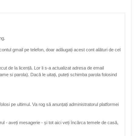
ng.
contul gmail pe telefon, doar adăugați acest cont alături de cel
ut de la licență. Lor li s-a actualizat adresa de email
ame si parola). Dacă le uitați, puteți schimba parola folosind
 folosi pe ultimul. Va rog să anunțați administratorul platformei
ul - aveți mesagerie - și tot aici veți încărca temele de casă,