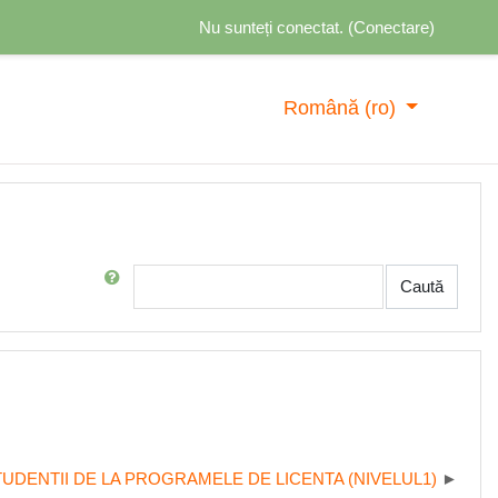
Nu sunteți conectat. (
Conectare
)
Română ‎(ro)‎
Caută în Forum
Caută
DENTII DE LA PROGRAMELE DE LICENTA (NIVELUL1)