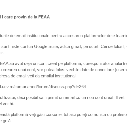
l I care provin de la FEAA
nturile de email institutionale pentru accesarea platformelor de e-learni
sunt niste conturi Google Suite, adica gmail, pe scurt. Cei ce folosiți 
or.
 FEAA au avut deja un cont creat pe platformă, corespunzător anului trec
cu crearea unui cont, vor putea folosi vechile date de conectare (usern
 adresa de email veti da emailul institutional.
ntral.ucv.ro/cursuri/mod/forum/discuss.php?d=364
ilizator, deci posibil sa fi primit un email cu un nou cont creat. Il veti
l vechi.
astă platformă veți găsi cursurile, tot aici puteți comunica cu profesor
 grilă.