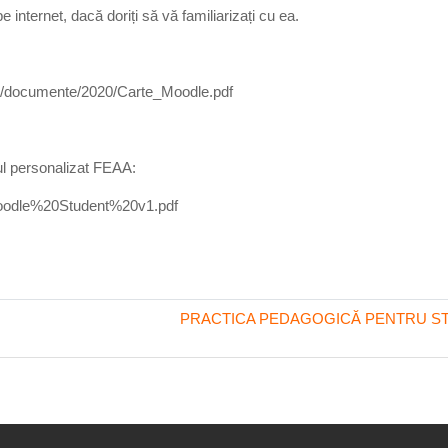
 internet, dacă doriți să vă familiarizați cu ea.
fr/documente/2020/Carte_Moodle.pdf
ul personalizat FEAA:
Moodle%20Student%20v1.pdf
PRACTICA PEDAGOGICĂ PENTRU STU