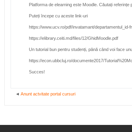
Platforma de elearning este Moodle. Căutați referințe pe
Puteți începe cu aceste link-uri
https://www.ucv.ro/pdf/invatamant/departamentul_id-
https://elibrary.ceiti.md/files/12/GhidMoodle.pdf
Un tutorial bun pentru studenți, până când voi face un
https://econ.ubbcluj.ro/documente2017/Tutorial%20
Succes!
Anunt actvitate portal cursuri