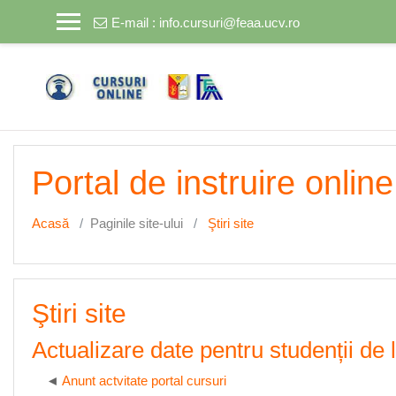
Sari la conţinutul principal
E-mail :
info.cursuri@feaa.ucv.ro
Portal de instruire online
Acasă
Paginile site-ului
Ştiri site
Ştiri site
Actualizare date pentru studenții de
Anunt actvitate portal cursuri