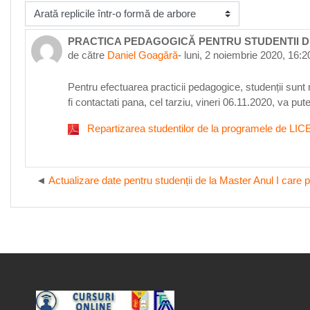
fişează mod
PRACTICA PEDAGOGICĂ PENTRU STUDENTII DE
Număr de răspunsuri: 0
de către
Daniel Goagără
-
luni, 2 noiembrie 2020, 16:2
Pentru efectuarea practicii pedagogice, studenții sunt 
fi contactati pana, cel tarziu, vineri 06.11.2020, va 
Repartizarea studentilor de la programele de LI
Actualizare date pentru studenții de la Master Anul I care