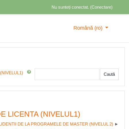
Nu sunteți conectat. (
Conectare
)
Română ‎(ro)‎
Caută în Forum
(NIVELUL1)
Caută
 LICENTA (NIVELUL1)
DENTII DE LA PROGRAMELE DE MASTER (NIVELUL 2)