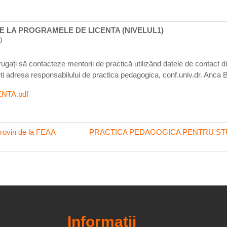
 LA PROGRAMELE DE LICENTA (NIVELUL1)
0
rugați să contacteze mentorii de practică utilizând datele de contact di
puteti adresa responsabilului de practica pedagogica, conf.univ.dr. An
CENTA.pdf
 provin de la FEAA
PRACTICA PEDAGOGICA PENTRU STU
Informații