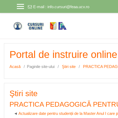
Sari la conţinutul principal
E-mail :
info.cursuri@feaa.ucv.ro
Portal de instruire online
Acasă
Paginile site-ului
Ştiri site
PRACTICA PEDAGO
Ştiri site
PRACTICA PEDAGOGICĂ PENTRU 
Actualizare date pentru studenții de la Master Anul I care