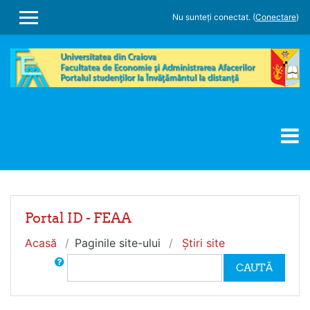
Sari la conţinutul principal
Nu sunteți conectat. (
Conectare
)
PANOU LATERAL
Portal ID - FEAA
Acasă
Paginile site-ului
Ştiri site
Caută în Forum
CAUTĂ