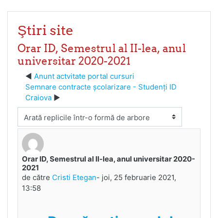
Ştiri site
Orar ID, Semestrul al II-lea, anul
universitar 2020-2021
Anunt actvitate portal cursuri
Semnare contracte școlarizare - Studenți ID
Craiova
Afişează mod
Orar ID, Semestrul al II-lea, anul universitar 2020-
Număr de răspunsuri: 0
2021
de către
Cristi Etegan
-
joi, 25 februarie 2021,
13:58