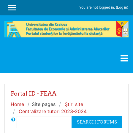
Skip to main content
You are not logged in. (
Log in
)
SIDE PANEL
Portal ID - FEAA
Home
Site pages
Ştiri site
Centralizare tutori 2023-2024
Search
SEARCH FORUMS