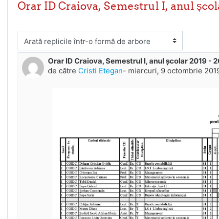
Orar ID Craiova, Semestrul I, anul școl
fişează mod
Orar ID Craiova, Semestrul I, anul școlar 2019 - 
Număr de răspunsuri: 0
de către
Cristi Etegan
-
miercuri, 9 octombrie 2019