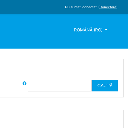
Nu sunteți conectat. (
Conectare
)
ROMÂNĂ ‎(RO)‎
Caută în Forum
CAUTĂ