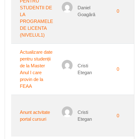
PENTRU
STUDENTII DE
Daniel
0
LA
Goagără
PROGRAMELE
DE LICENTA
(NIVELUL1)
Actualizare date
pentru studenții
de la Master
Cristi
0
Anul I care
Etegan
provin de la
FEAA
Anunt actvitate
Cristi
0
portal cursuri
Etegan