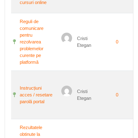
cursuri online
Reguli de
comunicare
pentru
Cristi
rezolvarea
0
Etegan
problemelor
curente pe
platformă
Instrucțiuni
Cristi
acces / resetare
0
Etegan
parolă portal
Rezultatele
obtinute la