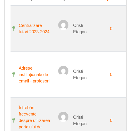
Centralizare
Cristi
0
tutori 2023-2024
Etegan
Adrese
Cristi
instituționale de
0
Etegan
email - profesori
Întrebări
frecvente
Cristi
despre utilizarea
0
Etegan
portalului de