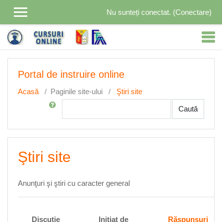
Sari la conţinutul principal
Nu sunteți conectat. (
Conectare
)
Portal de instruire online
Acasă
Paginile site-ului
Ştiri site
Caută în Forum
Caută
Ştiri site
Anunţuri şi ştiri cu caracter general
Lista discuțiilor. Se afișează 13 din 13 discuții
Discuție
Iniţiat de
Răspunsuri