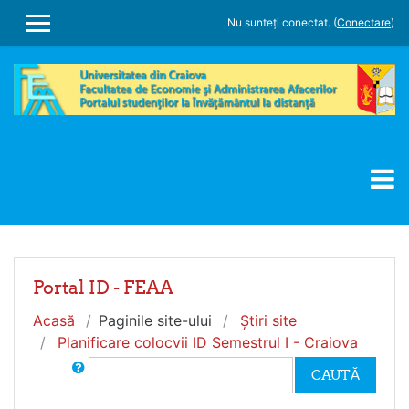
Sari la conţinutul principal
Nu sunteți conectat. (
Conectare
)
PANOU LATERAL
Portal ID - FEAA
Acasă
Paginile site-ului
Ştiri site
Planificare colocvii ID Semestrul I - Craiova
Caută în Forum
CAUTĂ