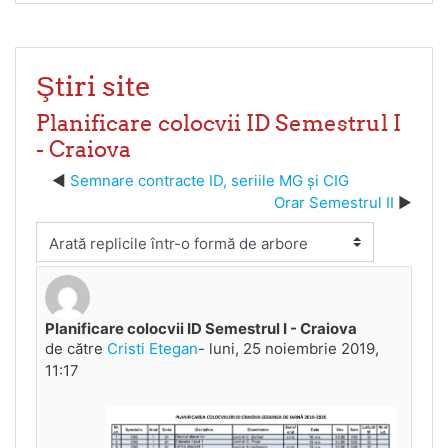
Ştiri site
Planificare colocvii ID Semestrul I
- Craiova
Semnare contracte ID, seriile MG și CIG
Orar Semestrul II
Afişează mod
Planificare colocvii ID Semestrul I - Craiova
Număr de răspunsuri: 0
de către
Cristi Etegan
-
luni, 25 noiembrie 2019,
11:17