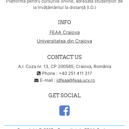
Platforma pentru cursurile online, adresată studenților de
la învățământul la distanță (I.D.)
INFO
FEAA Craiova
Universitatea din Craiova
CONTACT US
A.I. Cuza nr. 13, CP 200585, Craiova, România
Phone : +40 251 411 317
E-mail :
idfeaa@feaa.ucv.ro
GET SOCIAL