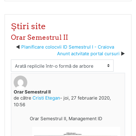
Ştiri site
Orar Semestrul II
Planificare colocvii ID Semestrul I - Craiova
Anunt actvitate portal cursuri
Afişează mod
Orar Semestrul II
Număr de răspunsuri: 0
de către
Cristi Etegan
-
joi, 27 februarie 2020,
10:56
Orar Semestrul II, Management ID