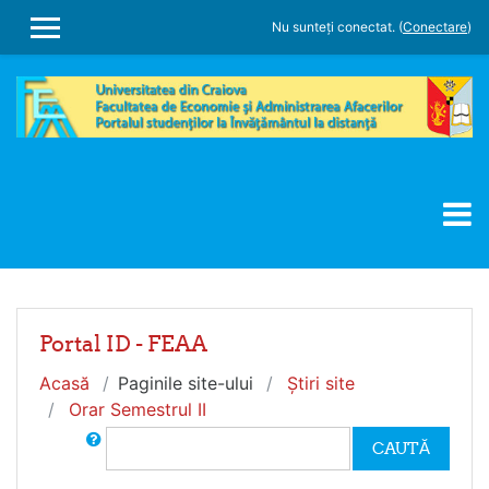
Sari la conţinutul principal
Nu sunteți conectat. (
Conectare
)
PANOU LATERAL
Portal ID - FEAA
Acasă
Paginile site-ului
Ştiri site
Orar Semestrul II
Caută în Forum
CAUTĂ